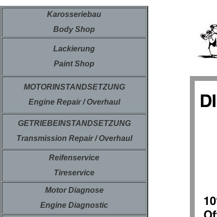
Karosseriebau
Body Shop
Lackierung
Paint Shop
MOTORINSTANDSETZUNG
Engine Repair / Overhaul
GETRIEBEINSTANDSETZUNG
Transmission Repair / Overhaul
Reifenservice
Tireservice
Motor Diagnose
Engine Diagnostic