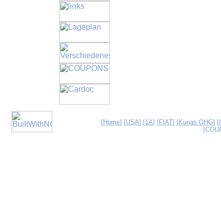
[
Home
] [
USA
] [
1A
] [
FIAT
] [
Kunas OHG
] [
[COU